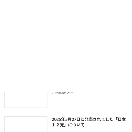
橋本五郎先生ご登壇の勉強会における開
催時間変更に関するお詫びとご案内
2025年10月10日
【満員御礼】「藤川晋之助生誕祭及び藤
川選挙戦略研究所第13回勉強会」へのお
申し込みについて
2025年10月7日
第27回参議院選挙 お礼
2025年8月23日
2025年5月27日に発表されました「日本
１２党」について