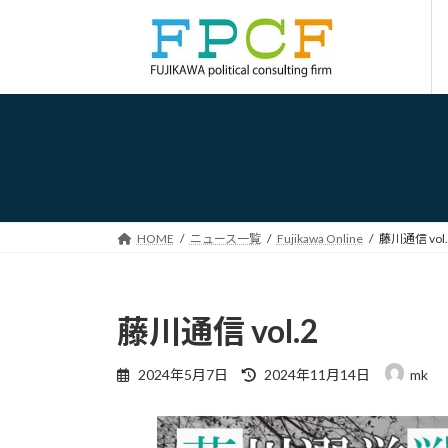
コ
ナ
ン
ビ
テ
ゲ
ン
ー
ツ
シ
へ
ョ
ス
ン
キ
に
ッ
移
プ
動
HOME
ニュース一覧
Fujikawa Online
藤川通信 vol.
藤川通信 vol.2
最
2024年5月7日
2024年11月14日
mk
終
更
新