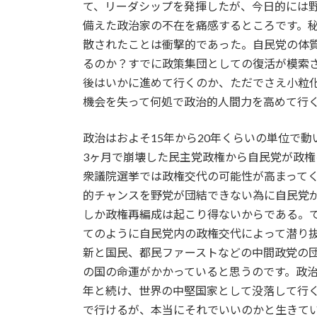
て、リーダシップを発揮したが、今日的には
備えた政治家の不在を痛感するところです。
散されたことは衝撃的であった。自民党の体
るのか？すでに政策集団としての復活が模索
後はいかに進めて行くのか、ただでさえ小粒
機会を失って何処で政治的人間力を高めて行
政治はおよそ15年から20年くらいの単位で動
3ヶ月で崩壊した民主党政権から自民党が政権
衆議院選挙では政権交代の可能性が高まって
的チャンスを野党が団結できない為に自民党
しか政権再編成は起こり得ないからである。
てのように自民党内の政権交代によって潜り
新と国民、都民ファーストなどの中間政党の
の国の命運がかかっていると思うのです。政治
年と続け、世界の中堅国家として没落して行
で行けるが、本当にそれでいいのかと生きて