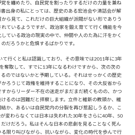
野党を纏めたり、自民党を割ったりするだけの力量を兼ね
秘書出身の私にとっては、歴史のある宏池会や清話会が解
質から見て、これだけの巨大組織が派閥がない形でありう
されているようですが、政治家を鍛え育てて行く機能を今
化している政治の現実の中で、仲間や人のた為に汗をかく
くのだろうかと危惧するばかりです。
いて行くと私は認識しており、その意味では2011年に3年
を奪取して、すでに13年になるわけですから、次の次の
くるのではないかと予期している。それはせっかくの歴史
がかろうじて政権を維持することになり、その大反省から
ですからリーダー不在の迷走がまだまだ続くものの、かつ
抜けるのは困難だと拝察します。立件と維新の教頭か、維
団結か、あるいは自民党内の分裂を再び惹起しうるか、こ
が変わらなくては日本は失われた30年をさらに40年、50
くだけだろう。私はそんな日本の悲劇を見ることなく死ん
いる限り叫びながら、抗いながら、変化の時代を歩んで行