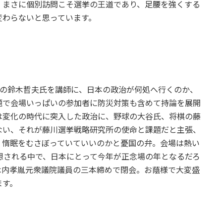
。まさに個別訪問こそ選挙の王道であり、足腰を強くする
変わらないと思っています。
トの鈴木哲夫氏を講師に、日本の政治が何処へ行くのか、
題で会場いっぱいの参加者に防災対策も含めて持論を展開
は変化の時代に突入した政治に、野球の大谷氏、将棋の藤
ない、それが藤川選挙戦略研究所の使命と課題だと主張、
、惰眠をむさぼっていていいのかと憂国の弁。会場は熱い
想される中で、日本にとって今年が正念場の年となるだろ
木内孝胤元衆議院議員の三本締めで閉会。お蔭様で大変盛
ます。