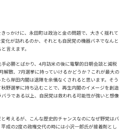
をきっかけに、永田町は政治と金の問題で、大きく揺れて
な変化が訪れるのか、それとも自民党の機器バネでなんと
ると言えます。
先手必勝とばかり、4月訪米の後に電撃的日朝会談と減税
月解散、7月選挙に持っていけるかどうか？これが最大の
ったら岸田内閣は退陣を余儀なくされると思います。そう
て秋野選挙に持ち込むことで、再生内閣のイメージを創造
ラバラである以上、自民党は救われる可能性が強いと想像
だと考えるが、こんな歴史的チャンスなのになぜ野党はバ
。平成の2度の政権交代の時には小沢一郎氏が接着剤とし