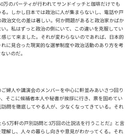
、50万のパーティが行われてサンドイッチと珈琲だけでも
いる。しかし日本では政治に人が集まらないし、電話や戸
の政治文化の差は著しい。何か問題があると政治家かばか
ない。私はずっと政治の側にいて、この違いを克服してい
と感じて来ました。それが変わらないのであれば、日本的
それに見合った現実的な選挙制度や政治活動のあり方を考
せないのだ。
のご婦人や講演会のメンバーを中心に軒並みあいさつ回り
か、そこに候補者本人や秘書が挨拶に行き、票を固めてい
別訪問を徹底してやる人が、少なくなってきている。それ
ら5万軒の戸別訪問と3万回の辻説法を行うことだ』と言
を理解し、人々の暮らし向きや意見がわかってくる。それ