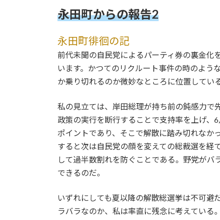
永田町からの報告2
永田町徘徊の記
前代未聞の自民党によるパーティ券の裏金化
います。かつてのリクルート事件の時のよう
か乗り切れるのか微妙なところに位置してい
私の見立ては、岸田総理が持ち前の鈍感力で
政策の実行を断行することで支持率を上げ、6
ポイントであり、そこで解散に踏み切れなか
すると次は自民党の顔を変えての総裁選を経
して過半数割れを防ぐことである。野党がバ
できるのだ。
いずれにしても夏以降の解散総選挙は不可避
ラバラなのか、私は率直に残念に考えている