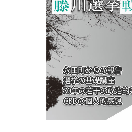
日
時
: