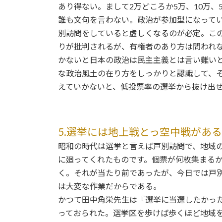
あり得ない。まして2万どころか5万、10万
誰も文句を言わない。政治が参加型になって
別訪問をしていると虚しくなるのが必定。こ
りが批判されるが、有権者のあり方は問われ
かないと日本の政治は民主主義とは言い難い
な政治風土の在り方をしっかりと認識して、
えていかないと、低投票率の選挙から抜け出
5.選挙には地上戦とっ空中戦がある
昭和の時代は選挙と言えば戸別訪問で、地域
に廻ってくれたものです。個票が何枚集まる
く。それが当たり前であったが、今日では戸
は大変な作業だからである。
かつて田中角栄先生は『選挙に当選したかった
っておられた。選挙区を歩けば歩くほど地域